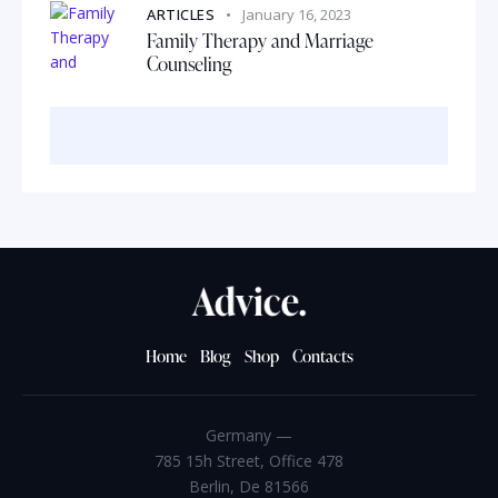
ARTICLES
January 16, 2023
Family Therapy and Marriage
Counseling
Home
Blog
Shop
Contacts
Germany —
785 15h Street, Office 478
Berlin, De 81566