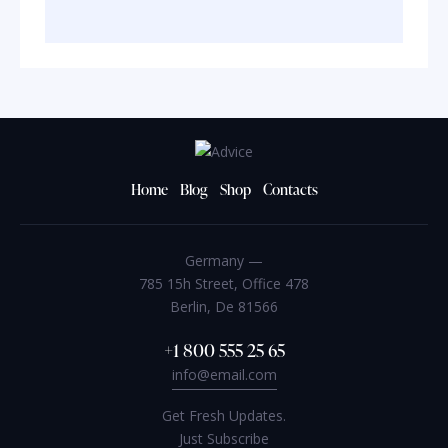
Home
Blog
Shop
Contacts
Germany —
785 15h Street, Office 478
Berlin, De 81566
+1 800 555 25 65
info@email.com
Get Fresh Updates.
Just Subscribe