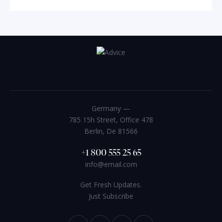
Germany —
785 15h Street, Office 478
Berlin, De 81566
+1 800 555 25 65
info@email.com
Get Fresh Updates.
Just Subscribe