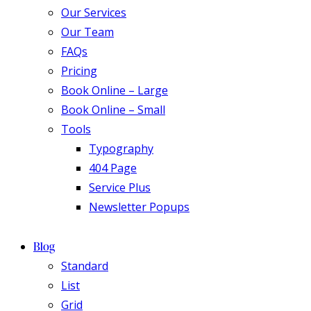
Our Services
Our Team
FAQs
Pricing
Book Online – Large
Book Online – Small
Tools
Typography
404 Page
Service Plus
Newsletter Popups
Blog
Standard
List
Grid